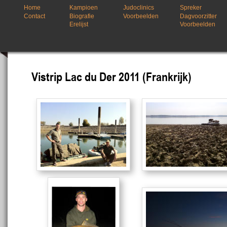
Home
Kampioen
Judoclinics
Spreker
Contact
Biografie
Voorbeelden
Dagvoorzitter
Erelijst
Voorbeelden
Vistrip Lac du Der 2011 (Frankrijk)